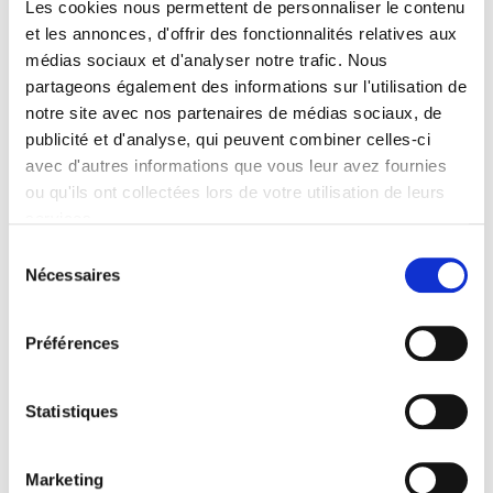
Les cookies nous permettent de personnaliser le contenu
et les annonces, d'offrir des fonctionnalités relatives aux
médias sociaux et d'analyser notre trafic. Nous
partageons également des informations sur l'utilisation de
notre site avec nos partenaires de médias sociaux, de
MÉDIAS SOCIAUX
publicité et d'analyse, qui peuvent combiner celles-ci
avec d'autres informations que vous leur avez fournies
VOS CLIENTS POTENTIELS
ou qu'ils ont collectées lors de votre utilisation de leurs
services.
SONT ULTRA CONNECTÉS.
Sélection
ET VOUS ?
Nécessaires
du
consentement
Nous créons avec vous du
contenu pertinent sur
Préférences
votre site web et vos médias
sociaux pour
Statistiques
renforcer le lien avec votre
communauté.
Marketing