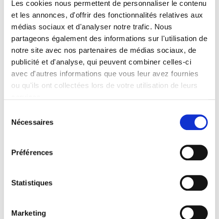
Les cookies nous permettent de personnaliser le contenu
et les annonces, d'offrir des fonctionnalités relatives aux
médias sociaux et d'analyser notre trafic. Nous
partageons également des informations sur l'utilisation de
notre site avec nos partenaires de médias sociaux, de
MÉDIAS SOCIAUX
publicité et d'analyse, qui peuvent combiner celles-ci
avec d'autres informations que vous leur avez fournies
VOS CLIENTS POTENTIELS
ou qu'ils ont collectées lors de votre utilisation de leurs
services.
SONT ULTRA CONNECTÉS.
Sélection
ET VOUS ?
Nécessaires
du
consentement
Nous créons avec vous du
contenu pertinent sur
Préférences
votre site web et vos médias
sociaux pour
Statistiques
renforcer le lien avec votre
communauté.
Marketing